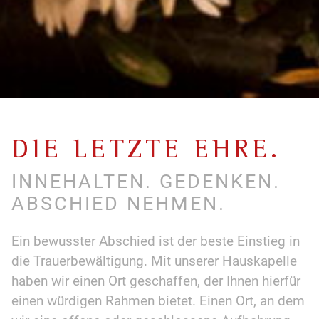
DIE LETZTE EHRE.
INNEHALTEN. GEDENKEN.
ABSCHIED NEHMEN.
Ein bewusster Abschied ist der beste Einstieg in
die Trauer­bewältigung. Mit unserer Hauskapelle
haben wir einen Ort geschaffen, der Ihnen hierfür
einen würdigen Rahmen bietet. Einen Ort, an dem